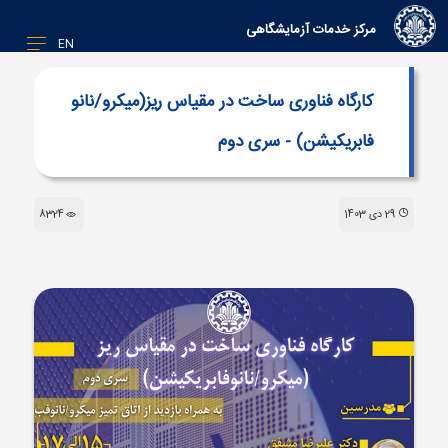
مرکز خدمات آزمایشگاهی
EN
کارگاه فناوری ساخت در مقیاس ریز(میکرو/نانو
فابریکیشن) - سری دوم
29 دی 1403
8324