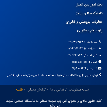
دفتر امور بین الملل
دانشکده‌ها و مراکز
معاونت پژوهش و فناوری
پارک علم و فناوری
تلفن (خط 1): 66166246-021
تلفن (خط 2): 66166247-021
تلفن (خط 3): 66166248-021
ایمیل: clab@sharif.ir
کد پستی: 1458889694
تهران، خیابان آزادی، دانشگاه صنعتی شریف، مجتمع خدمات فناوری، مرکز خدمات آزمایشگاهی
سلب مسئولیت
تماس با ما
گزارش مشکل
نقشه
کلیه حقوق مادی و معنوی این وب سایت متعلق به دانشگاه صنعتی شریف
می‌باشد.