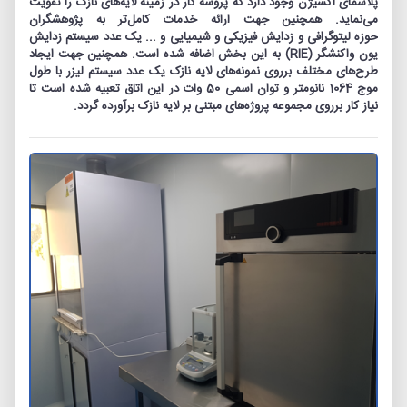
پلاسمای اکسیژن وجود دارد که پروسه کار در زمینه‏ لایه‌‏های نازک را تقویت
می‏‌نماید. هم‏چنین جهت ارائه‏ خدمات کامل‌‏تر به پژوهشگران
حوزه‏ لیتوگرافی و زدایش فیزیکی و شیمیایی و ... یک عدد سیستم زدایش
یون واکنشگر (RIE) به این بخش اضافه شده است. هم‏چنین جهت ایجاد
طرح‌‏های مختلف برروی نمونه‌های لایه نازک یک عدد سیستم لیزر با طول
موج 1064 نانومتر و توان اسمی 50 وات در این اتاق تعبیه شده است تا
نیاز کار برروی مجموعه پروژه‏‌های مبتنی بر لایه نازک برآورده گردد.