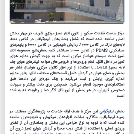
مرکز ساخت قطعات میکرو و نانوی اتاق تمیز مرکزی شریف در چهار بخش
اصلی ساخته شده است که شامل بخش‌‏های: لیتوگرافی در کلاس 1000،
لایه‌های نازک در کلاس 10000، زدایش شیمیایی در کلاس 10000 و پلیمرهای
سیلیکونی PDMS در کلاس 10000 می‏باشد. کلیه‏ بخش‏‌های مجموعه‏ اتاق
تمیز تحت سیستم هواساز مرکزی است که به جهت گردش مداوم هوای
تمیز در داخل اتاق، تمام ورودی‏‌ها و خروجی‌‏های هوا به فیلترهای هپای چند
لایه مجهز شده‏‌اند. با استفاده از نرم افزار کنترل مرکزی هواساز، فشار هر
بخش و دمای هوای در گردش داخل قسمت‏‌های مختلف اتاق، بطور مداوم
اندازه‌ ‏گیری، پایش و ثبت می‌‏گردد و چک دوره‌‏ای این داده‌‏ها طبق
استانداردهای موجود انجام می‏‌شود. هم‏چنین برای دقت بیشتر و سهولت
دسترسی کاربران، در هر بخش از این اتاق لاگر دما و رطوبت تعبیه شده
است.
بخش لیتوگرافیِ
این مرکز با هدف ارائه‏ خدمات به پژوهشگران مختلف در
زمینه لیتوگرافی، حکاکی، ساخت افزاره‌‏های میکرونی و نانونومتری ساخته
شده است که با توجه به نوع طراحی این بخش و جداسازی آن از فضای
ورودی اصلی با استفاده از شش درب مجزا و گردش هوای تمیز درون آن