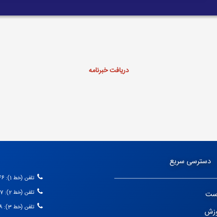
دریافت خبرنامه
دسترسی سریع
تلفن (خط 1): 66166246-021
ست
تلفن (خط 2): 66166247-021
تلفن (خط 3): 66166248-021
وزش