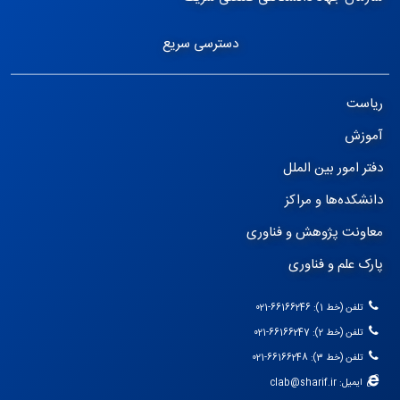
دسترسی سریع
ریاست
آموزش
دفتر امور بین الملل
دانشکده‌ها و مراکز
معاونت پژوهش و فناوری
پارک علم و فناوری
تلفن (خط 1): 66166246-021
تلفن (خط 2): 66166247-021
تلفن (خط 3): 66166248-021
ایمیل: clab@sharif.ir