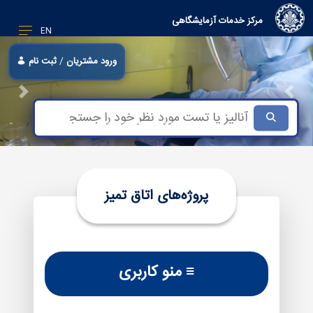
مرکز خدمات آزمایشگاهی
EN
ورود مشتریان
/
ثبت نام
Next
Previous
Focus third slide
Focus second slide
Focus first slide
پروژه‌های اتاق تمیز
≡ منو کاربری