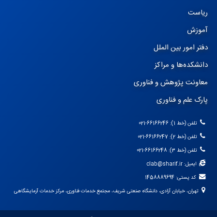
ریاست
آموزش
دفتر امور بین الملل
دانشکده‌ها و مراکز
معاونت پژوهش و فناوری
پارک علم و فناوری
تلفن (خط 1): 66166246-021
تلفن (خط 2): 66166247-021
تلفن (خط 3): 66166248-021
ایمیل: clab@sharif.ir
کد پستی: 1458889694
تهران، خیابان آزادی، دانشگاه صنعتی شریف، مجتمع خدمات فناوری، مرکز خدمات آزمایشگاهی